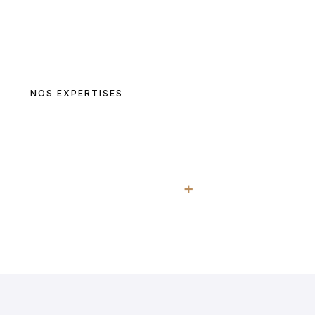
-faire et une approche unique, afin de pouvoir vous apporter un 
qualité, basé sur une relation de confiance durable.
NOS EXPERTISES
NOUS CONTACTER
940
+
Clients satisfaits