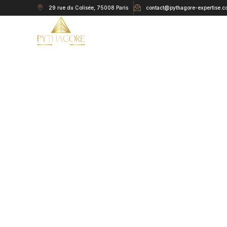
29 rue du Colisée, 75008 Paris
contact@pythagore-expertise.c
EXPERT C
Simplif
vos 
e