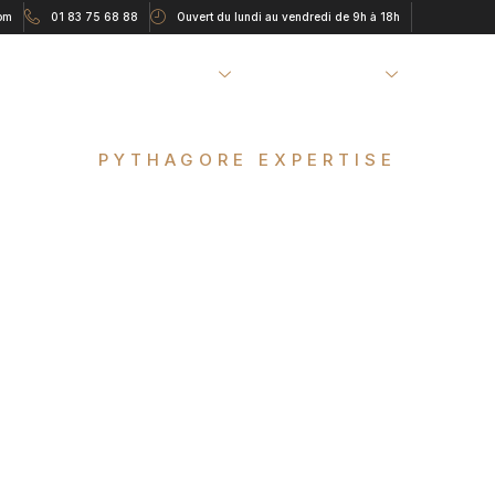
om
01 83 75 68 88
Ouvert du lundi au vendredi de 9h à 18h
OMPTABLE
VOS BESOINS
NOS SERVICES
NOTRE 
PYTHAGORE EXPERTISE
iez vos chiffres, m
résultats avec pyth
xpertise, votre expe
comptable à Paris