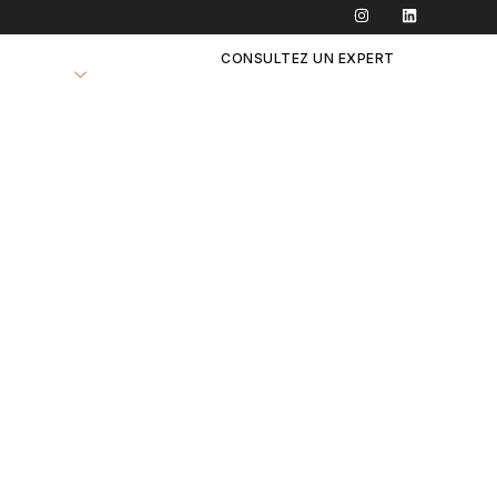
CONSULTEZ UN EXPERT
CABINET
BLOG
aximisez
agore
rt