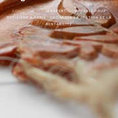
ACCUEIL
»
BLOG
»
EXPERT-COMPTABLE POUR
OPTICIENS À PARIS : OPTIMISER LA GESTION ET LA
RENTABILITÉ