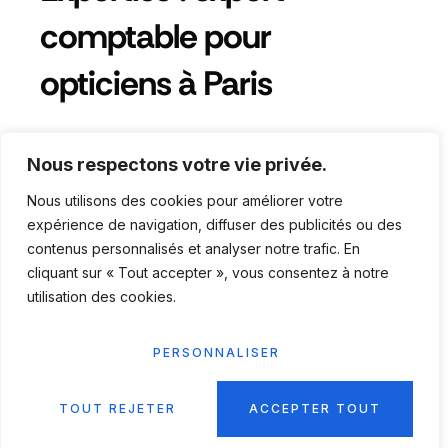
comptable pour
opticiens à Paris
Nous respectons votre vie privée.
Pourquoi un opticien a besoin d’un
Nous utilisons des cookies pour améliorer votre
expert-comptable ?
expérience de navigation, diffuser des publicités ou des
contenus personnalisés et analyser notre trafic. En
Un expert-comptable aide à gérer les stocks,
cliquant sur « Tout accepter », vous consentez à notre
optimiser les marges et sécuriser la fiscalité
utilisation des cookies.
du magasin.
PERSONNALISER
Comment améliorer la rentabilité
d’un magasin d’optique ?
CONTACTEZ NOUS !
TOUT REJETER
ACCEPTER TOUT