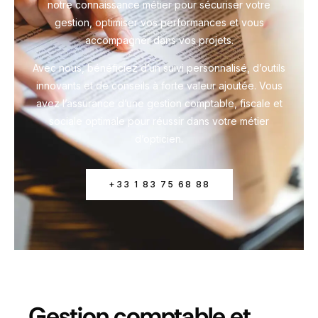
notre connaissance métier pour sécuriser votre
gestion, optimiser vos performances et vous
accompagner dans vos projets.
Avec nous, bénéficiez d’un suivi personnalisé, d’outils
innovants et de conseils à forte valeur ajoutée. Vous
avez l’assurance d’une gestion comptable, fiscale et
sociale optimale pour réussir dans votre métier
d’opticien.
+33 1 83 75 68 88
Gestion comptable et