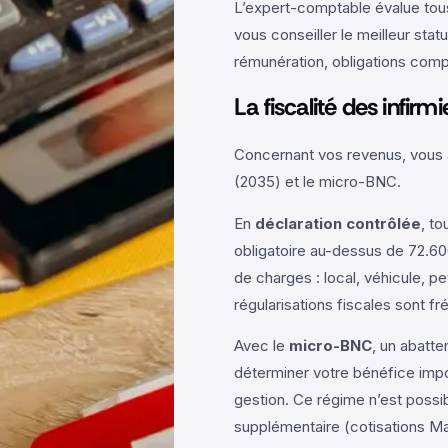
L’expert-comptable évalue tous 
vous conseiller le meilleur sta
rémunération, obligations comp
La fiscalité des infirmi
Concernant vos revenus, vous a
(2035) et le micro-BNC.
En
déclaration contrôlée
, t
obligatoire au-dessus de 72.600
de charges : local, véhicule, p
régularisations fiscales sont fr
Avec le
micro-BNC
, un abatte
déterminer votre bénéfice impo
gestion. Ce régime n’est possib
supplémentaire (cotisations Ma