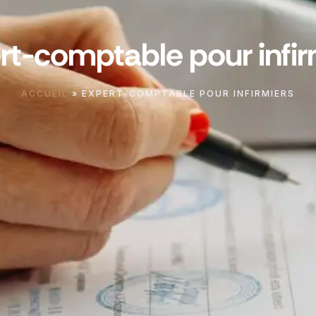
rt-comptable pour infir
ACCUEIL
»
EXPERT-COMPTABLE POUR INFIRMIERS