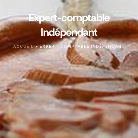
Expert-comptable
Indépendant
ACCUEIL
»
EXPERT-COMPTABLE INDÉPENDANT