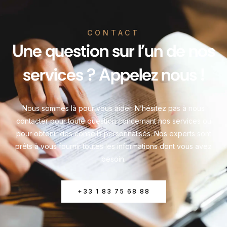
CONTACT
Une question sur l'un de nos
services ? Appelez nous !
Nous sommes là pour vous aider. N’hésitez pas à nous
contacter pour toute question concernant nos services ou
pour obtenir des conseils personnalisés. Nos experts sont
prêts à vous fournir toutes les informations dont vous avez
besoin.
+33 1 83 75 68 88