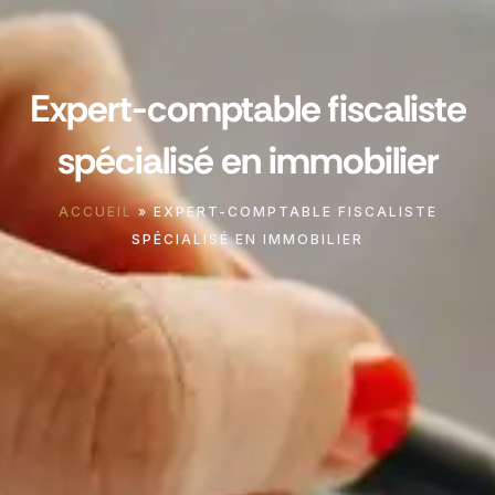
Expert-comptable fiscaliste
spécialisé en immobilier
ACCUEIL
»
EXPERT-COMPTABLE FISCALISTE
SPÉCIALISÉ EN IMMOBILIER