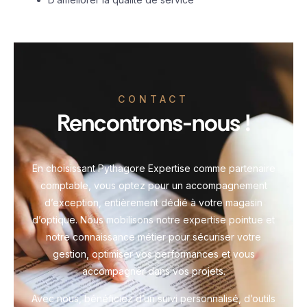
CONTACT
Rencontrons-nous !
En choisissant Pythagore Expertise comme partenaire
comptable, vous optez pour un accompagnement
d’exception, entièrement dédié à votre magasin
d’optique. Nous mobilisons notre expertise pointue et
notre connaissance métier pour sécuriser votre
gestion, optimiser vos performances et vous
accompagner dans vos projets.
Avec nous, bénéficiez d’un suivi personnalisé, d’outils