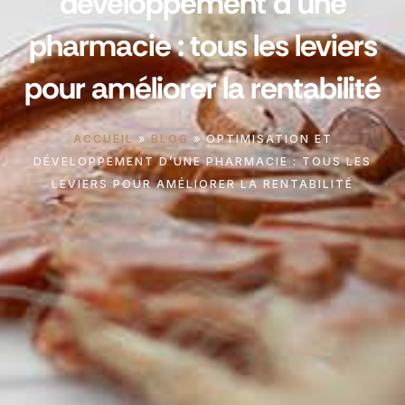
développement d’une
pharmacie : tous les leviers
pour améliorer la rentabilité
ACCUEIL
»
BLOG
»
OPTIMISATION ET
DÉVELOPPEMENT D’UNE PHARMACIE : TOUS LES
LEVIERS POUR AMÉLIORER LA RENTABILITÉ