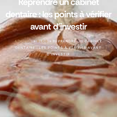
Reprendre un cabinet
dentaire : les points à vérifier
avant d’investir
ACCUEIL
»
BLOG
»
REPRENDRE UN CABINET
DENTAIRE : LES POINTS À VÉRIFIER AVANT
D’INVESTIR