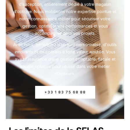
d’exception, entièrement dédié à votre magasin
d’optique. Nous mobilisons notre expertise pointue et
notre connaissance métier pour sécuriser votre
gestion, optimiser vos performances et vous
accompagner dans vos projets.
Avec nous, bénéficiez d’un suivi personnalisé, d’outils
innovants et de conseils à forte valeur ajoutée. Vous
avez l’assurance d’une gestion comptable, fiscale et
sociale optimale pour réussir dans votre métier
d’opticien.
+33 1 83 75 68 88