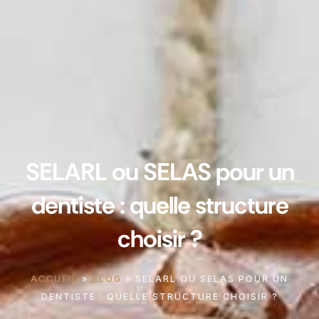
SELARL ou SELAS pour un
dentiste : quelle structure
choisir ?
ACCUEIL
»
BLOG
»
SELARL OU SELAS POUR UN
DENTISTE : QUELLE STRUCTURE CHOISIR ?